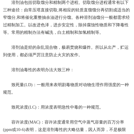
溶剂油包括切取馏分和精制两个进程。切取馏分进程通常有以下
三种途径：由常压塔直接切取;将相应的轻质直馏馏分再切割成适当的
窄馏分;和将催化重整抽余油进行分馏。各种溶剂油馏分一般都需求经
过精制加工。以改进色泽，进步安定性，除掉腐蚀性物质和下降毒性
等。常用的精制办法有碱洗，白土精制和加氢精制等。
溶剂油是烃的杂乱混合物，极易焚烧和爆炸。所以从出产，贮运
到使用，都必须严厉注意防止火灾的发作。
溶剂油毒性的表明办法大致三种：
致死量(LD)：一般用来表明剧毒物质对动物生理作用强度的一种
规范。
致死浓度(LC)：用浓度表明急性中毒的一种规范。
容许浓度(MAC)：容许浓度通常用空气中蒸气容量的百万分率
(ppm或10-6)表明，这是溶剂毒性的大略估量，因人而异，不是极限