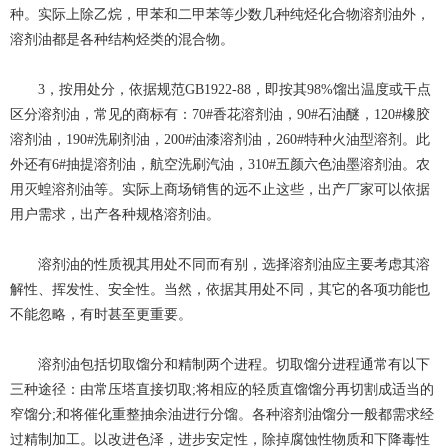
种。实际上除乙烷，甲苯和二甲苯等少数几种纯烃化合物溶剂油外，
溶剂油都是各种结构烃类的混合物。
3，按用处分，依据规范GB1922-88，即按其98%馏出温度或干点
区分溶剂油，常见的商标有：70#香花溶剂油，90#石油醚，120#橡胶
溶剂油，190#洗刷剂油，200#油漆溶剂油，260#特种火油型溶剂。此
外还有6#抽提溶剂油，航空洗刷汽油，310#五颜六色油墨溶剂油。农
用灭蝗溶剂油等。实际上商场销售的远不止这些，出产厂家可以依据
用户需求，出产各种规格溶剂油。
溶剂油的性质视其用处不同而有别，选择溶剂油应主要考虑其溶
解性、挥发性、安全性。当然，依据其用处不同，其它的各项功能也
不能忽略，有时甚至更重要。
溶剂油包括切取馏分和精制两个进程。切取馏分进程通常有以下
三种途径：由常压塔直接切取;将相应的轻质直馏馏分再切割成适当的
窄馏分;和将催化重整抽余油进行分馏。各种溶剂油馏分一般都需求经
过精制加工。以改进色泽，进步安定性，除掉腐蚀性物质和下降毒性