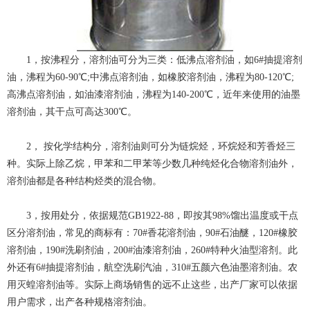
1，按沸程分，溶剂油可分为三类：低沸点溶剂油，如6#抽提溶剂
油，沸程为60-90℃;中沸点溶剂油，如橡胶溶剂油，沸程为80-120℃;
高沸点溶剂油，如油漆溶剂油，沸程为140-200℃，近年来使用的油墨
溶剂油，其干点可高达300℃。
2， 按化学结构分，溶剂油则可分为链烷烃，环烷烃和芳香烃三
种。实际上除乙烷，甲苯和二甲苯等少数几种纯烃化合物溶剂油外，
溶剂油都是各种结构烃类的混合物。
3，按用处分，依据规范GB1922-88，即按其98%馏出温度或干点
区分溶剂油，常见的商标有：70#香花溶剂油，90#石油醚，120#橡胶
溶剂油，190#洗刷剂油，200#油漆溶剂油，260#特种火油型溶剂。此
外还有6#抽提溶剂油，航空洗刷汽油，310#五颜六色油墨溶剂油。农
用灭蝗溶剂油等。实际上商场销售的远不止这些，出产厂家可以依据
用户需求，出产各种规格溶剂油。