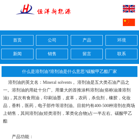
首页
公司
产品
环境
新闻
销售
留言
联系
什么是溶剂油?溶剂油是什么意思?碳酸甲乙酯厂家
溶剂油的英文名：Mineral solvents 。溶剂油是五大类石油产品之
一。溶剂油的用处十分广。用量大的首推涂料溶剂油(俗称油漆溶剂
油)，其次有食用油，印刷油墨，皮革，农药，杀虫剂，橡胶，化妆
品，香料，医药，电子部件等溶剂油。目前约有400-500种溶剂在商场
上销售，其间溶剂油(烃类溶剂，苯类化合物)占一半左右。碳酸甲乙
酯
产品功能：