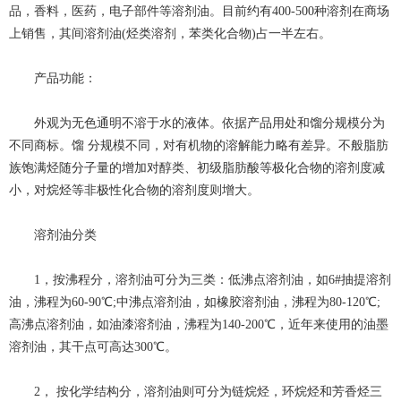
品，香料，医药，电子部件等溶剂油。目前约有400-500种溶剂在商场
上销售，其间溶剂油(烃类溶剂，苯类化合物)占一半左右。
产品功能：
外观为无色通明不溶于水的液体。依据产品用处和馏分规模分为
不同商标。馏 分规模不同，对有机物的溶解能力略有差异。不般脂肪
族饱满烃随分子量的增加对醇类、初级脂肪酸等极化合物的溶剂度减
小，对烷烃等非极性化合物的溶剂度则增大。
溶剂油分类
1，按沸程分，溶剂油可分为三类：低沸点溶剂油，如6#抽提溶剂
油，沸程为60-90℃;中沸点溶剂油，如橡胶溶剂油，沸程为80-120℃;
高沸点溶剂油，如油漆溶剂油，沸程为140-200℃，近年来使用的油墨
溶剂油，其干点可高达300℃。
2， 按化学结构分，溶剂油则可分为链烷烃，环烷烃和芳香烃三