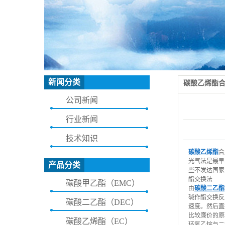
新闻分类
碳酸乙烯酯
公司新闻
行业新闻
技术知识
碳酸乙烯酯
合
光气法是最早
产品分类
些不发达国家
酯交换法
碳酸甲乙酯（EMC）
由
碳酸二乙酯
碱作酯交换反
碳酸二乙酯（DEC）
速度。然后直
比较廉价的原
碳酸乙烯酯（EC）
环氧乙烷与二