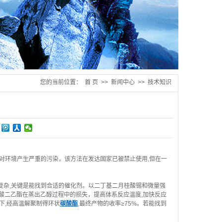
您的当前位置：
首 页
>>
新闻中心
>>
技术知识
对环境产生严重的污染，该方法在发达国家已被禁止使用,但在一
复杂,关键是能找到合适的催化剂。以二丁基二月桂酸锡和微量强
碳酸二乙酯在蒸出乙醇过程中的损失，提高体系反应温度,加快反应
下,经高温解聚制得环状
碳酸酯
,最终产物的收率≥75%。若能找到