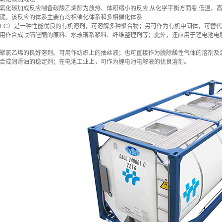
氧化碳加成反应制备碳酸乙烯酯为放热、体积缩小的反应,从化学平衡方面看,低温、
键。该反应的体系主要有均相催化体系和多相催化体系.
EC）是一种性能优良的有机溶剂，可溶解多种聚合物；另可作为有机中间体，可替
用作合成呋喃唑酮的原料、水玻璃系浆料、纤维整理剂等；此外，还应用于锂电池电
聚氯乙烯的良好溶剂。可用作纺织上的抽丝液；也可直接作为脱除酸性气体的溶剂及
合成润滑油的稳定剂；在电池工业上，可作为锂电池电解液的优良溶剂。