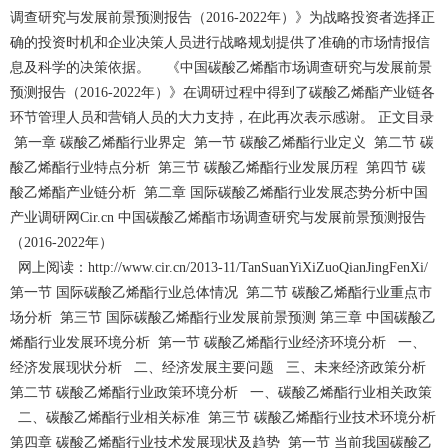
调查研究与发展前景预测报告（2016-2022年）》为战略投资者选择正
确的投资时机和企业决策人员进行战略规划提供了准确的市场情报信
息及科学的决策依据。 《中国碳酸乙烯酯市场调查研究与发展前景
预测报告（2016-2022年）》在调研过程中得到了碳酸乙烯酯产业链各
环节管理人员和营销人员的大力支持，在此再次表示感谢。 正文目录
第一章 碳酸乙烯酯行业界定 第一节 碳酸乙烯酯行业定义 第二节 碳
酸乙烯酯行业特点分析 第三节 碳酸乙烯酯行业发展历程 第四节 碳
酸乙烯酯产业链分析 第二章 国际碳酸乙烯酯行业发展态势分析中国
产业调研网Cir.cn 中国碳酸乙烯酯市场调查研究与发展前景预测报告
（2016-2022年）
网上阅读：http://www.cir.cn/2013-11/TanSuanYiXiZuoQianJingFenXi/
第一节 国际碳酸乙烯酯行业总体情况 第二节 碳酸乙烯酯行业重点市
场分析 第三节 国际碳酸乙烯酯行业发展前景预测 第三章 中国碳酸乙
烯酯行业发展环境分析 第一节 碳酸乙烯酯行业经济环境分析 一、
经济发展现状分析 二、经济发展主要问题 三、未来经济政策分析
第二节 碳酸乙烯酯行业政策环境分析 一、碳酸乙烯酯行业相关政策
二、碳酸乙烯酯行业相关标准 第三节 碳酸乙烯酯行业技术环境分析
第四章 碳酸乙烯酯行业技术发展现状及趋势 第一节 当前我国碳酸乙